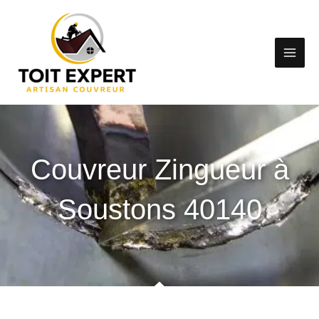
Aller
au
contenu
Couvreur Zingueur à
Soustons 40140